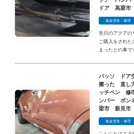
ドア バンパ
ドア 高梁市
板金塗装・修理
先日のアクアの
ご購入をされた
まったとの事で
パッソ ドア
擦った 直し
ッチペン 修
ンパー ボン
梁市 新見市
板金塗装・修理
こんにちはエヌ