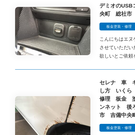
デミオのUS
央町 総社市
板金塗装・修理
こんにちはエヌ
させていただい
欲しいとご依頼
セレナ 車 
し方 いくら
修理 板金 
ンネット 後
市 吉備中央
板金塗装・修理