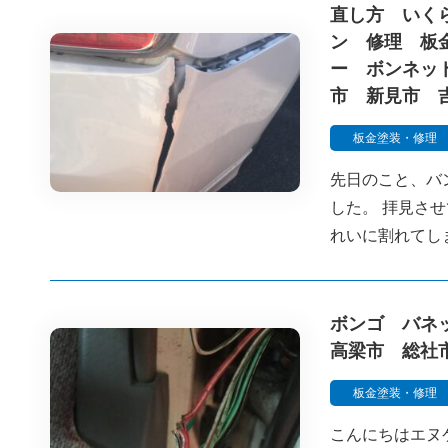
直し方 いく
ン 修理 板
ー ボンネッ
市 新見市 
板金塗装・修理
先日のこと、バ
した。 拝見さ
れいに割れてし
ボンゴ バネ
高梁市 総社
板金塗装・修理
こんにちはエヌ