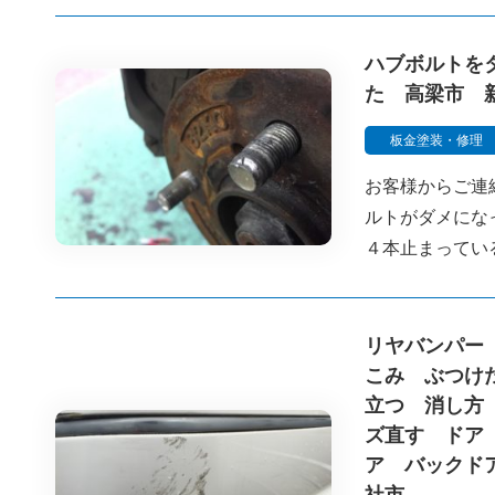
ハブボルトを
た 高梁市 
板金塗装・修理
お客様からご連
ルトがダメにな
４本止まってい
リヤバンパー
こみ ぶつけ
立つ 消し方
ズ直す ドア
ア バックド