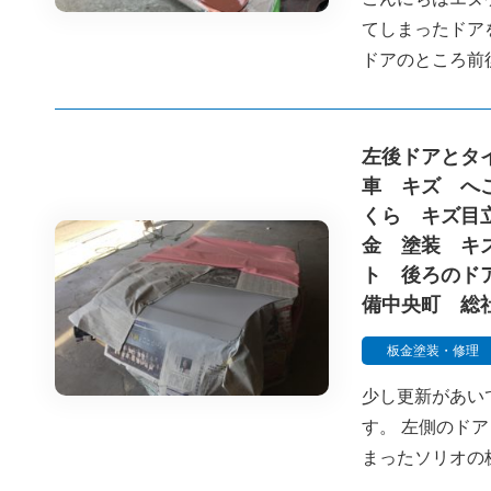
てしまったドア
ドアのところ前
左後ドアとタ
車 キズ へ
くら キズ目
金 塗装 キ
ト 後ろのド
備中央町 総
板金塗装・修理
少し更新があい
す。 左側のド
まったソリオの