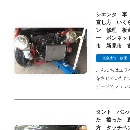
シエンタ 車
直し方 いく
ン 修理 板
ー ボンネッ
市 新見市 
板金塗装・修理
こんにちはエヌ
をさせていただ
ピードでフェン
タント バン
た 擦った 
方 タッチペ