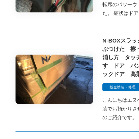
転席のパワーウ
た。 症状はド
N-BOXス
ぶつけた 擦
消し方 タッ
す ドア バ
ックドア 高
板金塗装・修理
こんにちはエヌ
装でお預かりさ
のご紹介です。