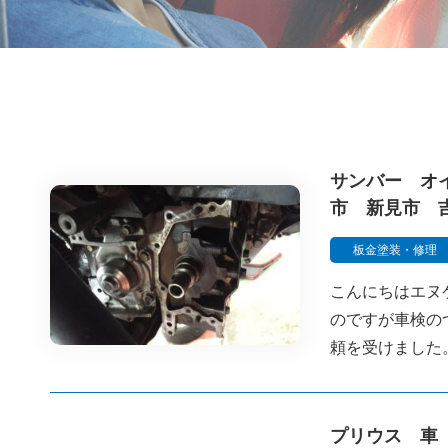
サンバー オ
市 新見市 
板金塗装・修理
こんにちはエヌ
のですが車検の
頼を受けました
プリウス 車