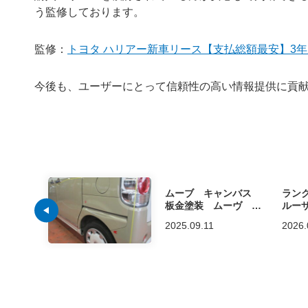
う監修しております。
監修：
トヨタ ハリアー新車リース【支払総額最安】3
今後も、ユーザーにとって信頼性の高い情報提供に貢
ムーブ キャンバス
ラン
板金塗装 ムーヴ キ
ルー
ャンバス 後ろのバン
換 
2025.09.11
2026.
パー交換 左後ろドア
交換 後ろ修理 高梁
市 新見市 総社市