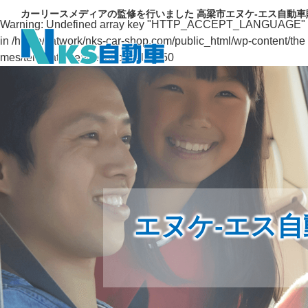
カーリースメディアの監修を行いました 高梁市エヌケ-エス自動
Warning
: Undefined array key "HTTP_ACCEPT_LANGUAGE"
in
/home/catwork/nks-car-shop.com/public_html/wp-content/the
mes/template/header.php
on line
50
エヌケ-エス